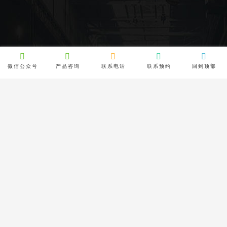
微信公众号
产品咨询
联系电话
联系预约
回到顶部
集团板块
Group Sector
银行业务板块
精炼与制造板块